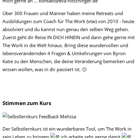
mich gerne an ... kontakt@eva-nitschinger.de
Über 300 Frauen und Männer haben meine Retreats und
Ausbildungen zum Coach für The Work (vtw) von 2010 - heute
absolviert und du kannst nun genau den selben Weg gehen.
Zuerst geht dir Reise IN DICH HINEIN und dann gehe gerne mit
The Work in die Welt hinaus. Bring diese wundervollen und
lebensverändernden 4 Fragen & Umkehrungen von Byron
Katie zu den Menschen, die deine Veränderung bemerken und
wissen wollen, was in dir passiert ist. 🙂
Schnapp ihn dir für kurze Zeit zum Schnäppchen-Preis 99.-
netto und leg sofort los!
Stimmen zum Kurs
Der Selbstlernkurs ist ein wunderbares Tool, um The Work in
sein Leben zu bringen
ich arbeite sehr gerne damit
.