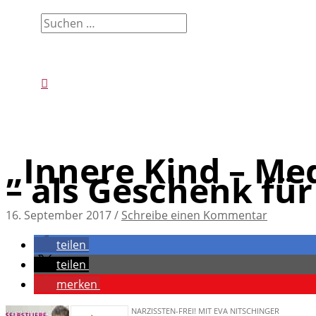
Suchen
nach:
Suchen
„Innere Kind – Me
– als Geschenk für
16. September 2017
/
Schreibe einen Kommentar
teilen
teilen
merken