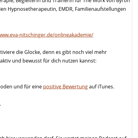
erapie, Begleiterin und Trainerin für The Work von Byron
ornien Hypnosetherapeutin, EMDR, Familienaufstellungen
www.eva-nitschinger.de/onlineakademie/
viere die Glocke, denn es gibt noch viel mehr
ktiv und bewusst für dich nutzen kannst:
soden und für eine
positive Bewertung
auf iTunes.
.