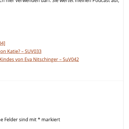
 ich hier verwenden darf. Sie wertet meinen Podcast auf,
04]
ron Katie? – SUV033
Kindes von Eva Nitschinger – SuV042
he Felder sind mit
*
markiert