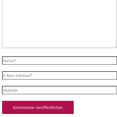
eingeben…
Name*
E-
Mail-
Adresse*
Website