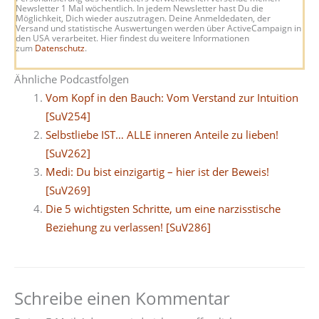
Newsletter 1 Mal wöchentlich. In jedem Newsletter hast Du die
Möglichkeit, Dich wieder auszutragen. Deine Anmeldedaten, der
Versand und statistische Auswertungen werden über ActiveCampaign in
den USA verarbeitet. Hier findest du weitere Informationen
zum
Datenschutz
.
Ähnliche Podcastfolgen
Vom Kopf in den Bauch: Vom Verstand zur Intuition
[SuV254]
Selbstliebe IST… ALLE inneren Anteile zu lieben!
[SuV262]
Medi: Du bist einzigartig – hier ist der Beweis!
[SuV269]
Die 5 wichtigsten Schritte, um eine narzisstische
Beziehung zu verlassen! [SuV286]
Schreibe einen Kommentar