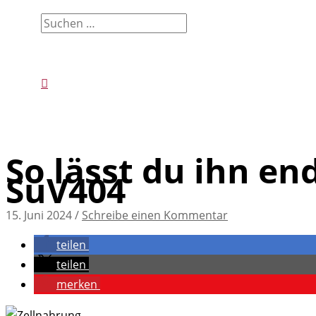
Suchen
nach:
Suchen
So lässt du ihn end
SuV404
15. Juni 2024
/
Schreibe einen Kommentar
teilen
teilen
merken