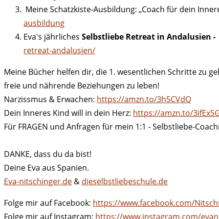
Meine Schatzkiste-Ausbildung: „Coach für dein Innere
ausbildung
Eva's jährliches
Selbstliebe Retreat in Andalusien -
retreat-andalusien/
Meine Bücher helfen dir, die 1. wesentlichen Schritte zu g
freie und nährende Beziehungen zu leben!
Narzissmus & Erwachen:
https://amzn.to/3h5CVdQ
Dein Inneres Kind will in dein Herz:
https://amzn.to/3ifEx5
Für FRAGEN und Anfragen für mein 1:1 - Selbstliebe-Coachi
DANKE, dass du da bist!
Deine Eva aus Spanien.
Eva-nitschinger.de
&
dieselbstliebeschule.de
Folge mir auf Facebook:
https://www.facebook.com/Nitsch
Folge mir auf Instagram:
https://www.instagram.com/evani