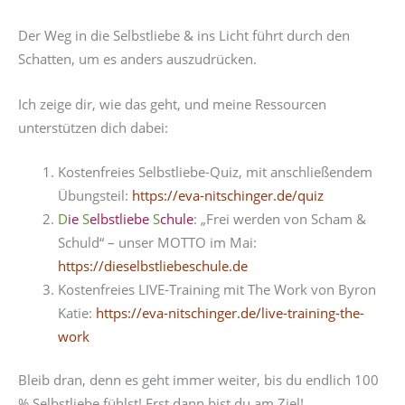
Der Weg in die Selbstliebe & ins Licht führt durch den
Schatten, um es anders auszudrücken.
Ich zeige dir, wie das geht, und meine Ressourcen
unterstützen dich dabei:
Kostenfreies Selbstliebe-Quiz, mit anschließendem
Übungsteil:
https://eva-nitschinger.de/quiz
D
ie
S
elbstliebe
S
chule
: „Frei werden von Scham &
Schuld“ – unser MOTTO im Mai:
https://dieselbstliebeschule.de
Kostenfreies LIVE-Training mit The Work von Byron
Katie:
https://eva-nitschinger.de/live-training-the-
work
Bleib dran, denn es geht immer weiter, bis du endlich 100
% Selbstliebe fühlst! Erst dann bist du am Ziel!