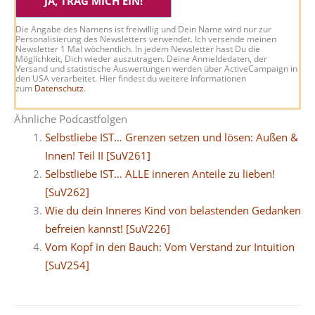
JA, TRAG MICH EIN!
Die Angabe des Namens ist freiwillig und Dein Name wird nur zur
Personalisierung des Newsletters verwendet. Ich versende meinen
Newsletter 1 Mal wöchentlich. In jedem Newsletter hast Du die
Möglichkeit, Dich wieder auszutragen. Deine Anmeldedaten, der
Versand und statistische Auswertungen werden über ActiveCampaign in
den USA verarbeitet. Hier findest du weitere Informationen
zum
Datenschutz
.
Ähnliche Podcastfolgen
Selbstliebe IST… Grenzen setzen und lösen: Außen &
Innen! Teil II [SuV261]
Selbstliebe IST… ALLE inneren Anteile zu lieben!
[SuV262]
Wie du dein Inneres Kind von belastenden Gedanken
befreien kannst! [SuV226]
Vom Kopf in den Bauch: Vom Verstand zur Intuition
[SuV254]