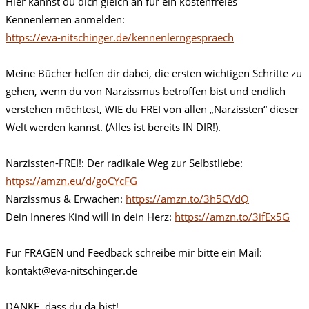
Hier kannst du dich gleich an für ein kostenfreies
Kennenlernen anmelden:
https://eva-nitschinger.de/kennenlerngespraech
Meine Bücher helfen dir dabei, die ersten wichtigen Schritte zu
gehen, wenn du von Narzissmus betroffen bist und endlich
verstehen möchtest, WIE du FREI von allen „Narzissten“ dieser
Welt werden kannst. (Alles ist bereits IN DIR!).
Narzissten-FREI!: Der radikale Weg zur Selbstliebe:
https://amzn.eu/d/goCYcFG
Narzissmus & Erwachen:
https://amzn.to/3h5CVdQ
Dein Inneres Kind will in dein Herz:
https://amzn.to/3ifEx5G
Für FRAGEN und Feedback schreibe mir bitte ein Mail:
kontakt@eva-nitschinger.de
DANKE, dass du da bist!