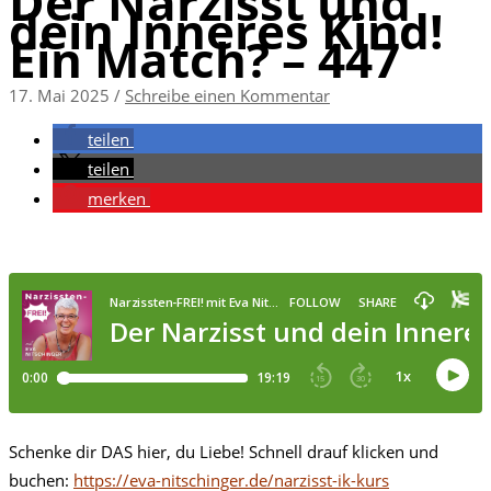
Der Narzisst und
dein Inneres Kind!
Ein Match? – 447
17. Mai 2025
/
Schreibe einen Kommentar
teilen
teilen
merken
Schenke dir DAS hier, du Liebe! Schnell drauf klicken und
buchen:
https://eva-nitschinger.de/narzisst-ik-kurs